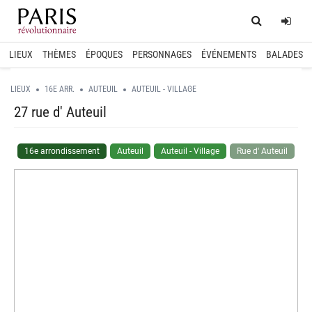
Home
Log
LIEUX
THÈMES
ÉPOQUES
PERSONNAGES
ÉVÉNEMENTS
BALADES
LIEUX
16E ARR.
AUTEUIL
AUTEUIL - VILLAGE
27 rue d' Auteuil
16e arrondissement
Auteuil
Auteuil - Village
Rue d' Auteuil