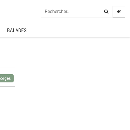
Logi
BALADES
eorges