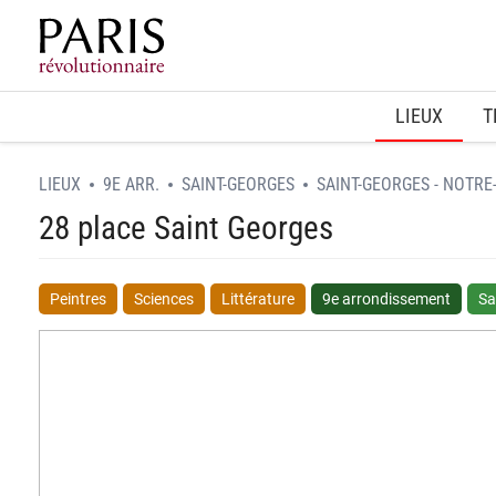
Home
LIEUX
T
LIEUX
9E ARR.
SAINT-GEORGES
SAINT-GEORGES - NOTRE
28 place Saint Georges
Peintres
Sciences
Littérature
9e arrondissement
Sa