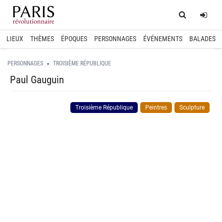
Home
Log
LIEUX
THÈMES
ÉPOQUES
PERSONNAGES
ÉVÉNEMENTS
BALADES
PERSONNAGES
TROISIÈME RÉPUBLIQUE
Paul Gauguin
Troisième République
Peintres
Sculpture
spinner.loading