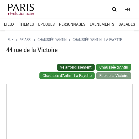
Home
Log
LIEUX
THÈMES
ÉPOQUES
PERSONNAGES
ÉVÉNEMENTS
BALADES
LIEUX
9E ARR.
CHAUSSÉE D'ANTIN
CHAUSSÉE D'ANTIN - LA FAYETTE
44 rue de la Victoire
9e arrondissement
Chaussée d'Antin
Chaussée d'Antin - La Fayette
Rue de la Victoire