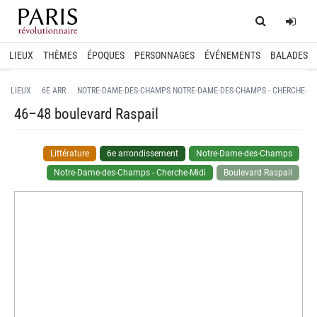
Home
Log
LIEUX
THÈMES
ÉPOQUES
PERSONNAGES
ÉVÉNEMENTS
BALADES
LIEUX
6E ARR.
NOTRE-DAME-DES-CHAMPS
NOTRE-DAME-DES-CHAMPS - CHERCHE-MI
46–48 boulevard Raspail
Littérature
6e arrondissement
Notre-Dame-des-Champs
Notre-Dame-des-Champs - Cherche-Midi
Boulevard Raspail