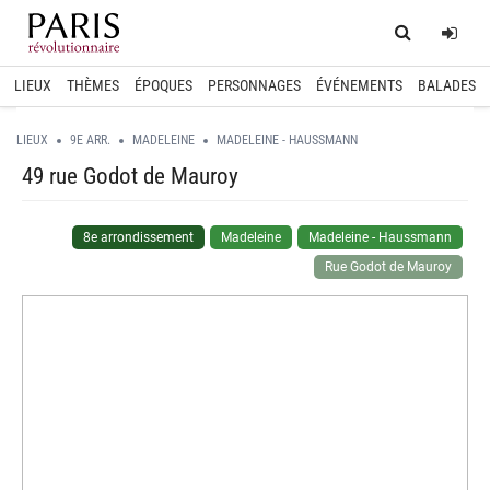
Home
Log
LIEUX
THÈMES
ÉPOQUES
PERSONNAGES
ÉVÉNEMENTS
BALADES
LIEUX
9E ARR.
MADELEINE
MADELEINE - HAUSSMANN
49 rue Godot de Mauroy
8e arrondissement
Madeleine
Madeleine - Haussmann
Rue Godot de Mauroy