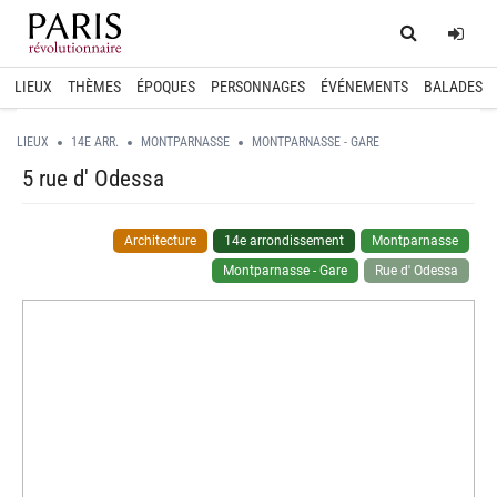
Home
Log
LIEUX
THÈMES
ÉPOQUES
PERSONNAGES
ÉVÉNEMENTS
BALADES
LIEUX
14E ARR.
MONTPARNASSE
MONTPARNASSE - GARE
5 rue d' Odessa
Architecture
14e arrondissement
Montparnasse
Montparnasse - Gare
Rue d' Odessa