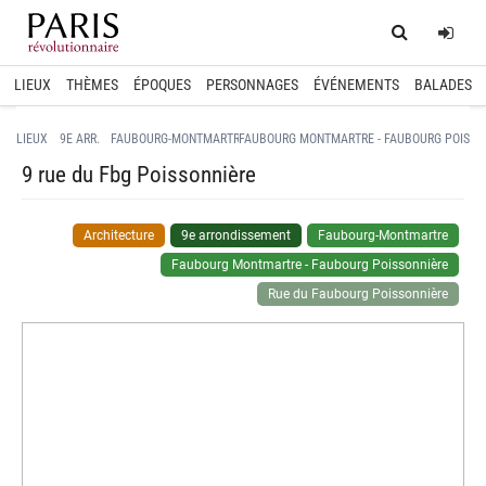
Home
Log
LIEUX
THÈMES
ÉPOQUES
PERSONNAGES
ÉVÉNEMENTS
BALADES
LIEUX
9E ARR.
FAUBOURG-MONTMARTRE
FAUBOURG MONTMARTRE - FAUBOURG POISSO
9 rue du Fbg Poissonnière
Architecture
9e arrondissement
Faubourg-Montmartre
Faubourg Montmartre - Faubourg Poissonnière
Rue du Faubourg Poissonnière