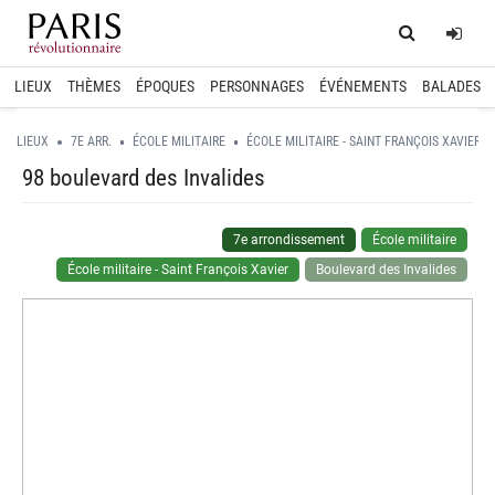
Home
Log
LIEUX
THÈMES
ÉPOQUES
PERSONNAGES
ÉVÉNEMENTS
BALADES
LIEUX
7E ARR.
ÉCOLE MILITAIRE
ÉCOLE MILITAIRE - SAINT FRANÇOIS XAVIER
98 boulevard des Invalides
7e arrondissement
École militaire
École militaire - Saint François Xavier
Boulevard des Invalides