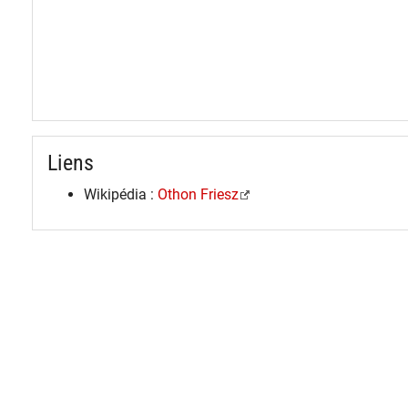
Liens
Wikipédia :
Othon Friesz
spinner.loading