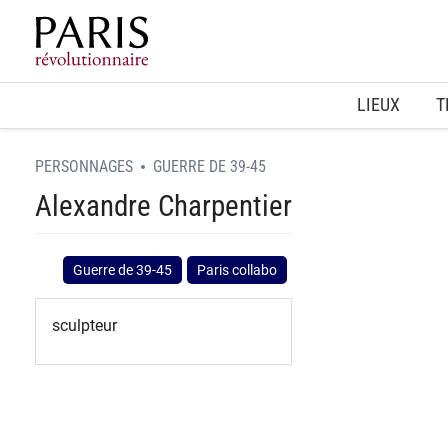
Home
LIEUX
T
PERSONNAGES
GUERRE DE 39-45
Alexandre Charpentier
Guerre de 39-45
Paris collabo
sculpteur
spinner.loading