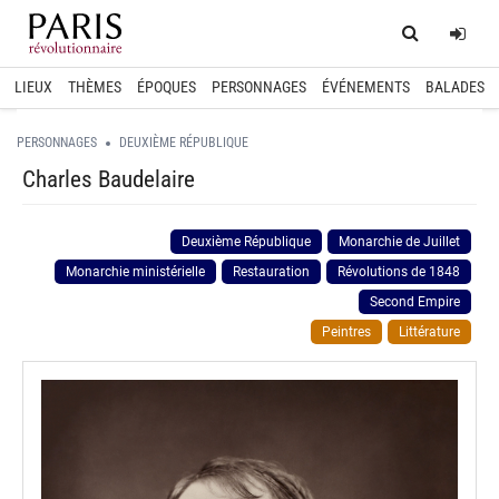
Home
Log
LIEUX
THÈMES
ÉPOQUES
PERSONNAGES
ÉVÉNEMENTS
BALADES
PERSONNAGES
DEUXIÈME RÉPUBLIQUE
Charles Baudelaire
Deuxième République
Monarchie de Juillet
Monarchie ministérielle
Restauration
Révolutions de 1848
Second Empire
Peintres
Littérature