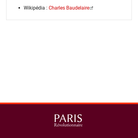
Wikipédia :
Charles Baudelaire
spinner.loading