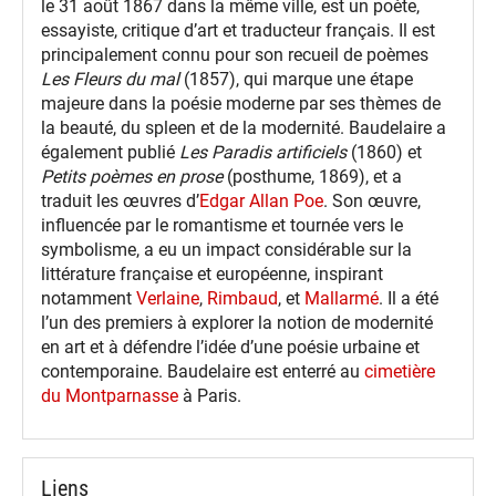
le 31 août 1867 dans la même ville, est un poète,
essayiste, critique d’art et traducteur français. Il est
principalement connu pour son recueil de poèmes
Les Fleurs du mal
(1857), qui marque une étape
majeure dans la poésie moderne par ses thèmes de
la beauté, du spleen et de la modernité. Baudelaire a
également publié
Les Paradis artificiels
(1860) et
Petits poèmes en prose
(posthume, 1869), et a
traduit les œuvres d’
Edgar Allan Poe
. Son œuvre,
influencée par le romantisme et tournée vers le
symbolisme, a eu un impact considérable sur la
littérature française et européenne, inspirant
notamment
Verlaine
,
Rimbaud
, et
Mallarmé
. Il a été
l’un des premiers à explorer la notion de modernité
en art et à défendre l’idée d’une poésie urbaine et
contemporaine. Baudelaire est enterré au
cimetière
du Montparnasse
à Paris.
Liens