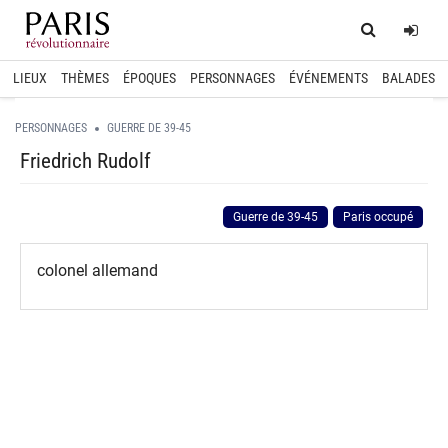
Home
Log
LIEUX
THÈMES
ÉPOQUES
PERSONNAGES
ÉVÉNEMENTS
BALADES
PERSONNAGES
GUERRE DE 39-45
Friedrich Rudolf
Guerre de 39-45
Paris occupé
colonel allemand
spinner.loading