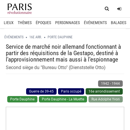
Home
Log
LIEUX
THÈMES
ÉPOQUES
PERSONNAGES
ÉVÉNEMENTS
BALADES
ÉVÉNEMENTS
16E ARR.
PORTE DAUPHINE
Service de marché noir allemand fonctionnant à
partir des réquisitions de la Gestapo, destiné à
l'approvisionnement mais aussi à l'espionnage
Second siège du "Bureau Otto" (Dienststelle Otto)
1942
-
1944
Guerre de 39-45
Paris occupé
16e arrondissement
Porte Dauphine
Porte Dauphine - La Muette
Rue Adolphe Yvon