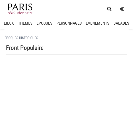
Home
Log
LIEUX
THÈMES
ÉPOQUES
PERSONNAGES
ÉVÉNEMENTS
BALADES
ÉPOQUES HISTORIQUES
Front Populaire
spinner.loading
spinner.loading