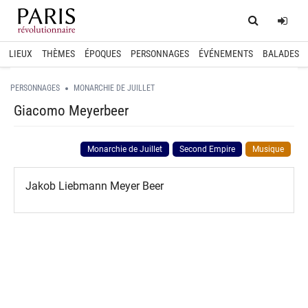
Home
Log
LIEUX
THÈMES
ÉPOQUES
PERSONNAGES
ÉVÉNEMENTS
BALADES
PERSONNAGES
MONARCHIE DE JUILLET
Giacomo Meyerbeer
Monarchie de Juillet
Second Empire
Musique
Jakob Liebmann Meyer Beer
spinner.loading