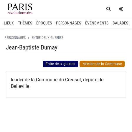
Home
Log
LIEUX
THÈMES
ÉPOQUES
PERSONNAGES
ÉVÉNEMENTS
BALADES
PERSONNAGES
ENTRE-DEUX-GUERRES
Jean-Baptiste Dumay
Entre-deux-guerres
Membre de la Commune
leader de la Commune du Creusot, député de
Belleville
spinner.loading