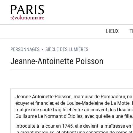
Home
LIEUX
T
PERSONNAGES
SIÈCLE DES LUMIÈRES
Jeanne-Antoinette Poisson
Jeanne-Antoinette Poisson, marquise de Pompadour, naît 
écuyer et financier, et de Louise-Madeleine de La Motte. 
malgré une santé fragile et entre au couvent des Ursulin
Guillaume Le Normant d'Étiolles, avec qui elle a une fille,
Introduite à la cour en 1745, elle devient la maîtresse en
la créant marquise, et obtient une séparation de corps et