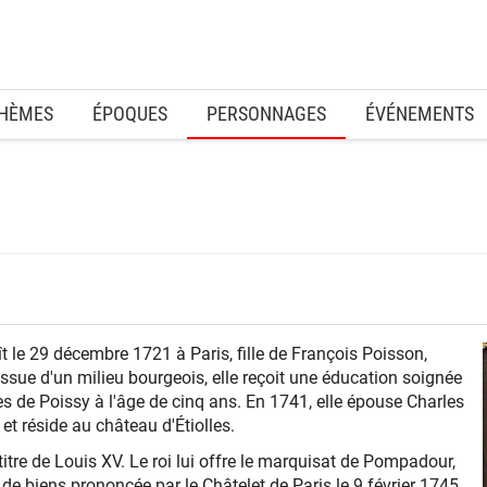
HÈMES
ÉPOQUES
PERSONNAGES
ÉVÉNEMENTS
le 29 décembre 1721 à Paris, fille de François Poisson,
Issue d'un milieu bourgeois, elle reçoit une éducation soignée
es de Poissy à l'âge de cinq ans. En 1741, elle épouse Charles
 et réside au château d'Étiolles.
 titre de Louis XV. Le roi lui offre le marquisat de Pompadour,
 de biens prononcée par le Châtelet de Paris le 9 février 1745.