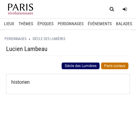
Home
Log
LIEUX
THÈMES
ÉPOQUES
PERSONNAGES
ÉVÉNEMENTS
BALADES
PERSONNAGES
SIÈCLE DES LUMIÈRES
Lucien Lambeau
Siècle des Lumières
Paris curieux
historien
spinner.loading