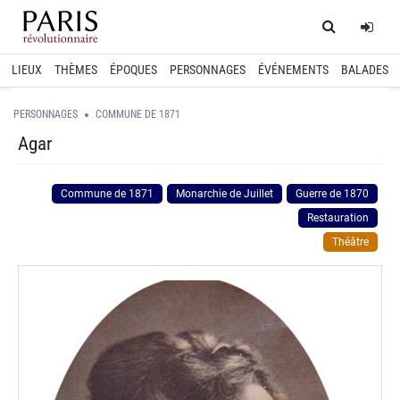
Home
Log
LIEUX
THÈMES
ÉPOQUES
PERSONNAGES
ÉVÉNEMENTS
BALADES
PERSONNAGES
COMMUNE DE 1871
Agar
Commune de 1871
Monarchie de Juillet
Guerre de 1870
Restauration
Théâtre