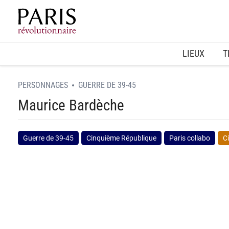
Home
LIEUX
T
PERSONNAGES
GUERRE DE 39-45
Maurice Bardèche
Guerre de 39-45
Cinquième République
Paris collabo
C
spinner.loading