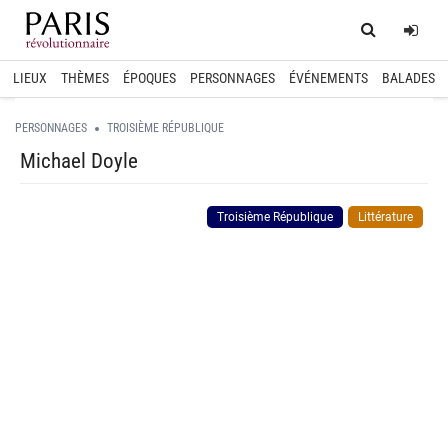
Home
Log
LIEUX
THÈMES
ÉPOQUES
PERSONNAGES
ÉVÉNEMENTS
BALADES
PERSONNAGES
TROISIÈME RÉPUBLIQUE
Michael Doyle
Troisième République
Littérature
spinner.loading