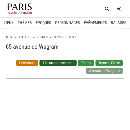
Home
Log
LIEUX
THÈMES
ÉPOQUES
PERSONNAGES
ÉVÉNEMENTS
BALADES
LIEUX
17E ARR.
TERNES
TERNES - ÉTOILE
65 avenue de Wagram
Littérature
17e arrondissement
Ternes
Ternes - Étoile
Avenue de Wagram