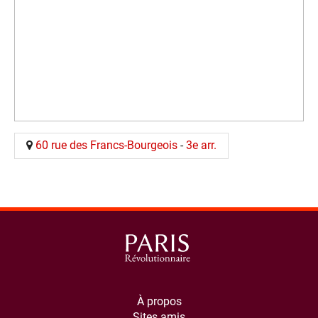
60 rue des Francs-Bourgeois
-
3e arr.
À propos
Sites amis