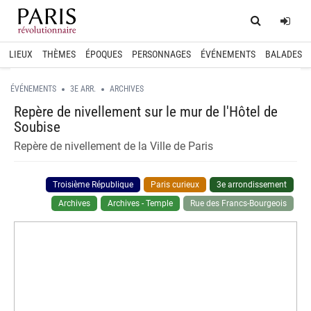
Home
Log
LIEUX
THÈMES
ÉPOQUES
PERSONNAGES
ÉVÉNEMENTS
BALADES
ÉVÉNEMENTS
3E ARR.
ARCHIVES
Repère de nivellement sur le mur de l'Hôtel de
Soubise
Repère de nivellement de la Ville de Paris
Troisième République
Paris curieux
3e arrondissement
Archives
Archives - Temple
Rue des Francs-Bourgeois