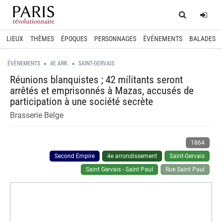
Home
Log
LIEUX
THÈMES
ÉPOQUES
PERSONNAGES
ÉVÉNEMENTS
BALADES
ÉVÉNEMENTS
4E ARR.
SAINT-GERVAIS
Réunions blanquistes ; 42 militants seront
arrêtés et emprisonnés à Mazas, accusés de
participation à une société secrète
Brasserie Belge
1864
Second Empire
4e arrondissement
Saint-Gervais
Saint Gervais - Saint Paul
Rue Saint Paul