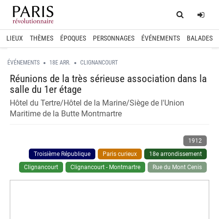
Home
Log
LIEUX
THÈMES
ÉPOQUES
PERSONNAGES
ÉVÉNEMENTS
BALADES
ÉVÉNEMENTS
18E ARR.
CLIGNANCOURT
Réunions de la très sérieuse association dans la
salle du 1er étage
Hôtel du Tertre/Hôtel de la Marine/Siège de l'Union
Maritime de la Butte Montmartre
1912
Troisième République
Paris curieux
18e arrondissement
Clignancourt
Clignancourt - Montmartre
Rue du Mont Cenis