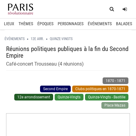
Home
Log
LIEUX
THÈMES
ÉPOQUES
PERSONNAGES
ÉVÉNEMENTS
BALADES
ÉVÉNEMENTS
12E ARR.
QUINZE-VINGTS
Réunions politiques publiques à la fin du Second
Empire
Café-concert Trousseau (4 réunions)
1870
-
1871
Second Empire
Clubs politiques en 1870-1871
12e arrondissement
Quinze-Vingts
Quinze-Vingts - Bastille
Place Mazas