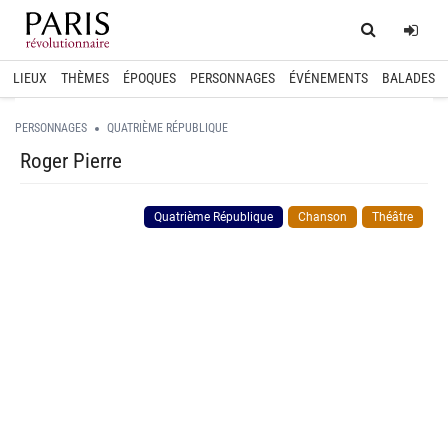
Home
Log
LIEUX
THÈMES
ÉPOQUES
PERSONNAGES
ÉVÉNEMENTS
BALADES
PERSONNAGES
QUATRIÈME RÉPUBLIQUE
Roger Pierre
Quatrième République
Chanson
Théâtre
spinner.loading