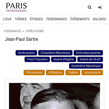
Home
Log
LIEUX
THÈMES
ÉPOQUES
PERSONNAGES
ÉVÉNEMENTS
BALADES
PERSONNAGES
APRÈS-GUERRE
Jean-Paul Sartre
Après-guerre
Cinquième République
Entre-deux-guerres
Front Populaire
Guerre d'Algérie
Guerre de 39-45
Quatrième République
Philosophes
Littérature
Théâtre
Journalisme