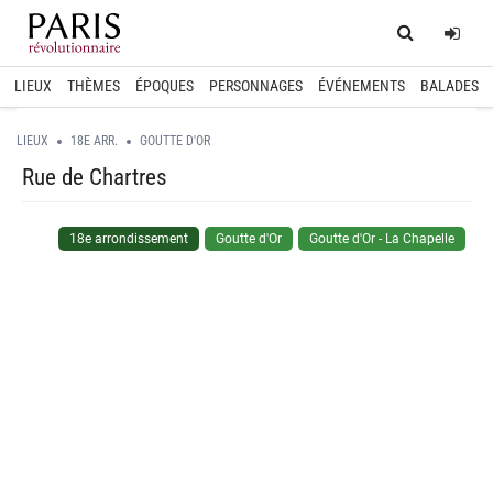
Home
Log
LIEUX
THÈMES
ÉPOQUES
PERSONNAGES
ÉVÉNEMENTS
BALADES
LIEUX
18E ARR.
GOUTTE D'OR
Rue de Chartres
18e arrondissement
Goutte d'Or
Goutte d'Or - La Chapelle
spinner.loading