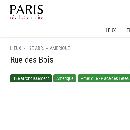
Home
LIEUX
T
LIEUX
19E ARR.
AMÉRIQUE
Rue des Bois
19e arrondissement
Amérique
Amérique - Place des Fêtes
spinner.loading