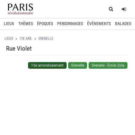
Home
Log
LIEUX
THÈMES
ÉPOQUES
PERSONNAGES
ÉVÉNEMENTS
BALADES
LIEUX
15E ARR.
GRENELLE
Rue Violet
15e arrondissement
Grenelle
Grenelle - Émile Zola
spinner.loading