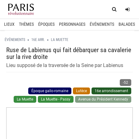
Home
Log
LIEUX
THÈMES
ÉPOQUES
PERSONNAGES
ÉVÉNEMENTS
BALADES
ÉVÉNEMENTS
16E ARR.
LA MUETTE
Ruse de Labienus qui fait débarquer sa cavalerie
sur la rive droite
Lieu supposé de la traversée de la Seine par Labienus
-52
Époque gallo-romaine
Lutèce
16e arrondissement
La Muette
La Muette - Passy
Avenue du Président Kennedy