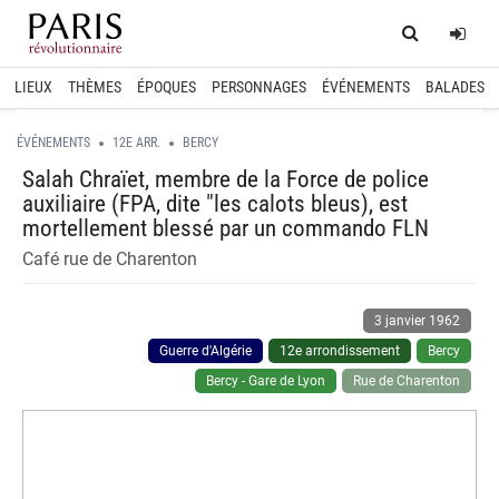
Home
Log
LIEUX
THÈMES
ÉPOQUES
PERSONNAGES
ÉVÉNEMENTS
BALADES
ÉVÉNEMENTS
12E ARR.
BERCY
Salah Chraïet, membre de la Force de police
auxiliaire (FPA, dite "les calots bleus), est
mortellement blessé par un commando FLN
Café rue de Charenton
3 janvier 1962
Guerre d'Algérie
12e arrondissement
Bercy
Bercy - Gare de Lyon
Rue de Charenton