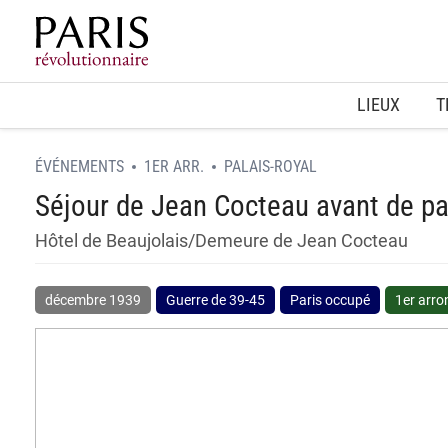
Home
LIEUX
T
ÉVÉNEMENTS
1ER ARR.
PALAIS-ROYAL
Séjour de Jean Cocteau avant de pa
Hôtel de Beaujolais/Demeure de Jean Cocteau
décembre 1939
Guerre de 39-45
Paris occupé
1er arr