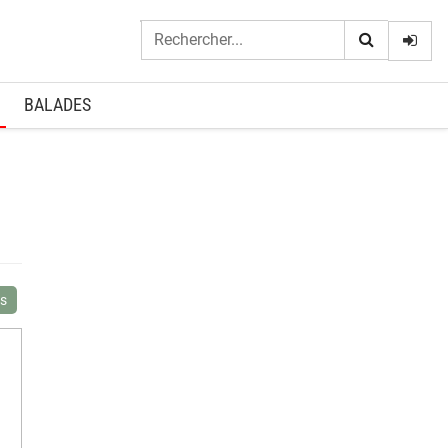
Logi
BALADES
is