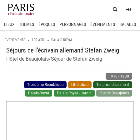
Home
Log
LIEUX
THÈMES
ÉPOQUES
PERSONNAGES
ÉVÉNEMENTS
BALADES
ÉVÉNEMENTS
1ER ARR.
PALAIS-ROYAL
Séjours de l'écrivain allemand Stefan Zweig
Hôtel de Beaujolais/Séjour de Stefan Zweig
1910
-
1930
Troisième République
Littérature
1er arrondissement
Palais-Royal
Palais Royal - Jardin
Rue de Beaujolais