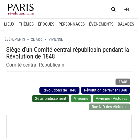
Home
Log
LIEUX
THÈMES
ÉPOQUES
PERSONNAGES
ÉVÉNEMENTS
BALADES
ÉVÉNEMENTS
2E ARR.
VIVIENNE
Siège d'un Comité central républicain pendant la
Révolution de 1848
Comité central Républicain
1848
Révolutions de 1848
Révolution de février 1848
2e arrondissement
Vivienne
Vivienne - Victoires
Rue N-D des Victoires