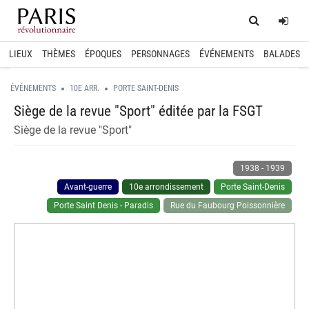
Home
Log
LIEUX
THÈMES
ÉPOQUES
PERSONNAGES
ÉVÉNEMENTS
BALADES
ÉVÉNEMENTS
10E ARR.
PORTE SAINT-DENIS
Siège de la revue "Sport" éditée par la FSGT
Siège de la revue "Sport"
1938
-
1939
Avant-guerre
10e arrondissement
Porte Saint-Denis
Porte Saint Denis - Paradis
Rue du Faubourg Poissonnière