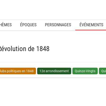
HÈMES
ÉPOQUES
PERSONNAGES
ÉVÉNEMENTS
Révolution de 1848
lubs politiques en 1848
12e arrondissement
Quinze-Vingts
Qui