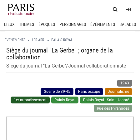
Home
Log
LIEUX
THÈMES
ÉPOQUES
PERSONNAGES
ÉVÉNEMENTS
BALADES
ÉVÉNEMENTS
1ER ARR.
PALAIS-ROYAL
Siège du journal "La Gerbe" ; organe de la
collaboration
Siège du journal "La Gerbe"/Journal collaborationniste
1943
Guerre de 39-45
Paris occupé
Journalisme
1er arrondissement
Palais-Royal
Palais Royal - Saint Honoré
Rue des Pyramides