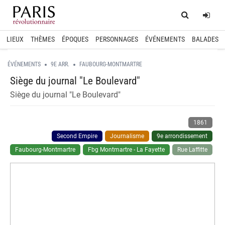
Home
Log
LIEUX
THÈMES
ÉPOQUES
PERSONNAGES
ÉVÉNEMENTS
BALADES
ÉVÉNEMENTS
9E ARR.
FAUBOURG-MONTMARTRE
Siège du journal "Le Boulevard"
Siège du journal "Le Boulevard"
1861
Second Empire
Journalisme
9e arrondissement
Faubourg-Montmartre
Fbg Montmartre - La Fayette
Rue Laffitte