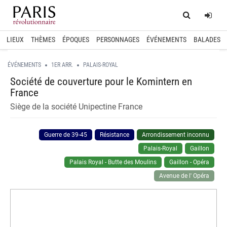
Home
Log
LIEUX
THÈMES
ÉPOQUES
PERSONNAGES
ÉVÉNEMENTS
BALADES
ÉVÉNEMENTS
1ER ARR.
PALAIS-ROYAL
Société de couverture pour le Komintern en
France
Siège de la société Unipectine France
Guerre de 39-45
Résistance
Arrondissement inconnu
Palais-Royal
Gaillon
Palais Royal - Butte des Moulins
Gaillon - Opéra
Avenue de l' Opéra