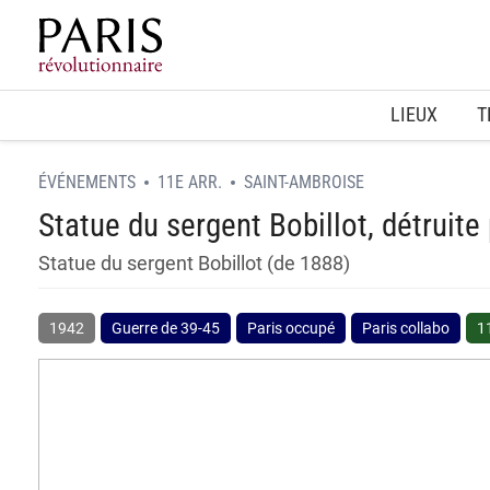
Home
LIEUX
T
ÉVÉNEMENTS
11E ARR.
SAINT-AMBROISE
Statue du sergent Bobillot, détruite
Statue du sergent Bobillot (de 1888)
1942
Guerre de 39-45
Paris occupé
Paris collabo
1