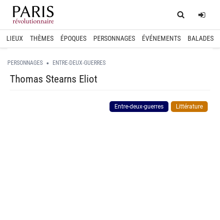
Home
Log
LIEUX
THÈMES
ÉPOQUES
PERSONNAGES
ÉVÉNEMENTS
BALADES
PERSONNAGES
ENTRE-DEUX-GUERRES
Thomas Stearns Eliot
Entre-deux-guerres
Littérature
spinner.loading