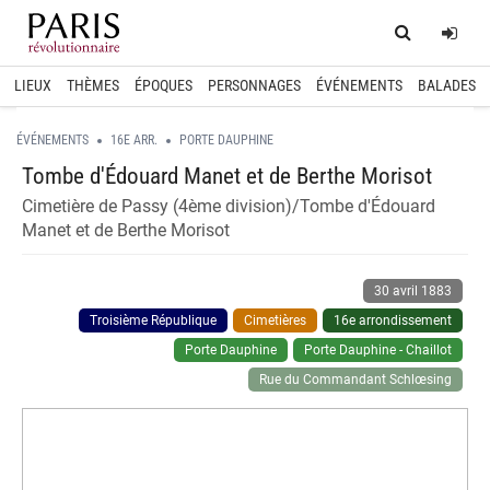
Home
Log
LIEUX
THÈMES
ÉPOQUES
PERSONNAGES
ÉVÉNEMENTS
BALADES
ÉVÉNEMENTS
16E ARR.
PORTE DAUPHINE
Tombe d'Édouard Manet et de Berthe Morisot
Cimetière de Passy (4ème division)/Tombe d'Édouard
Manet et de Berthe Morisot
30 avril 1883
Troisième République
Cimetières
16e arrondissement
Porte Dauphine
Porte Dauphine - Chaillot
Rue du Commandant Schlœsing