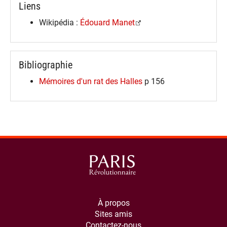
Liens
Wikipédia :
Édouard Manet
Bibliographie
Mémoires d'un rat des Halles
p 156
À propos
Sites amis
Contactez-nous