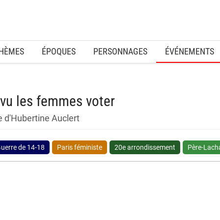
HÈMES
ÉPOQUES
PERSONNAGES
ÉVÉNEMENTS
 vu les femmes voter
 d'Hubertine Auclert
uerre de 14-18
Paris féministe
20e arrondissement
Père-Lach