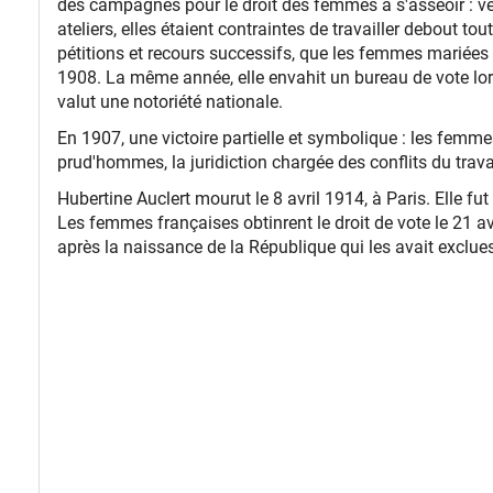
des campagnes pour le droit des femmes à s'asseoir : v
ateliers, elles étaient contraintes de travailler debout to
pétitions et recours successifs, que les femmes mariées c
1908. La même année, elle envahit un bureau de vote lors 
valut une notoriété nationale.
En 1907, une victoire partielle et symbolique : les femmes
prud'hommes, la juridiction chargée des conflits du travail
Hubertine Auclert mourut le 8 avril 1914, à Paris. Elle f
Les femmes françaises obtinrent le droit de vote le 21 av
après la naissance de la République qui les avait exclue