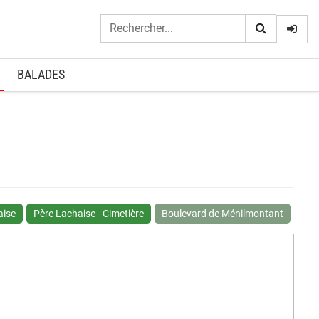
Logi
BALADES
aise
Père Lachaise - Cimetière
Boulevard de Ménilmontant