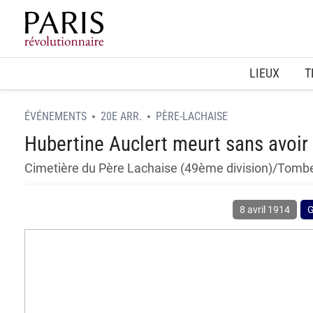
Home
LIEUX
T
ÉVÉNEMENTS
20E ARR.
PÈRE-LACHAISE
Hubertine Auclert meurt sans avoir
Cimetière du Père Lachaise (49ème division)/Tombe
8 avril 1914
G