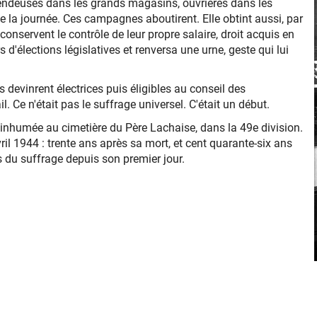
endeuses dans les grands magasins, ouvrières dans les
ute la journée. Ces campagnes aboutirent. Elle obtint aussi, par
onservent le contrôle de leur propre salaire, droit acquis en
d'élections législatives et renversa une urne, geste qui lui
 devinrent électrices puis éligibles au conseil des
. Ce n'était pas le suffrage universel. C'était un début.
ut inhumée au cimetière du Père Lachaise, dans la 49e division.
ril 1944 : trente ans après sa mort, et cent quarante-six ans
s du suffrage depuis son premier jour.