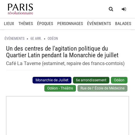
Home
Log
LIEUX
THÈMES
ÉPOQUES
PERSONNAGES
ÉVÉNEMENTS
BALADES
ÉVÉNEMENTS
6E ARR.
ODÉON
Un des centres de l'agitation politique du
Quartier Latin pendant la Monarchie de juillet
Café La Taverne (estaminet, repaire des francs-comtois)
Monarchie de Juillet
6e arrondissement
Odéon
Odéon - Théâtre
Rue de l' École de Médecine