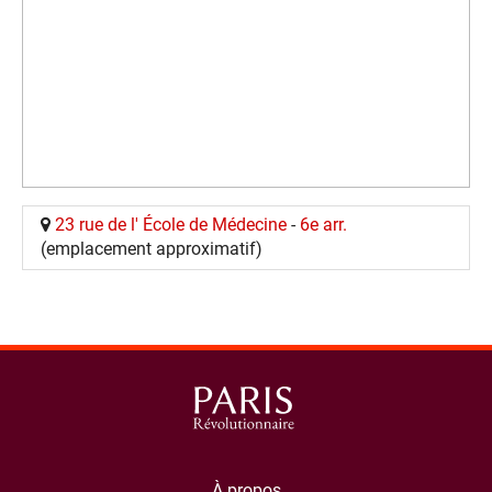
23 rue de l' École de Médecine
-
6e arr.
(emplacement approximatif)
À propos