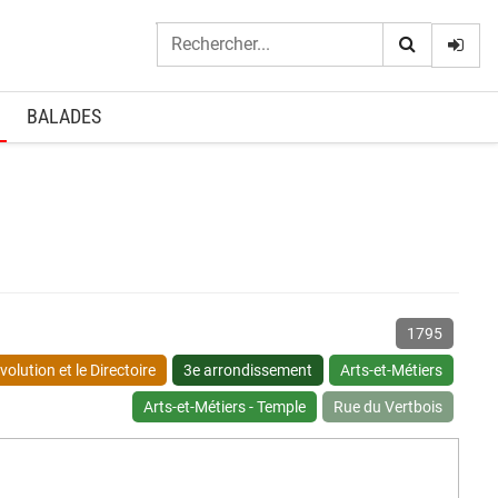
Logi
BALADES
1795
olution et le Directoire
3e arrondissement
Arts-et-Métiers
Arts-et-Métiers - Temple
Rue du Vertbois