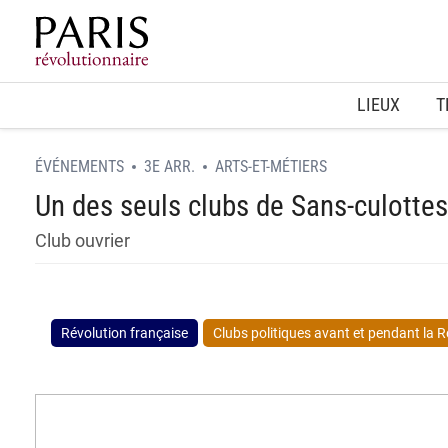
Home
LIEUX
T
ÉVÉNEMENTS
3E ARR.
ARTS-ET-MÉTIERS
Un des seuls clubs de Sans-culotte
Club ouvrier
Révolution française
Clubs politiques avant et pendant la Ré