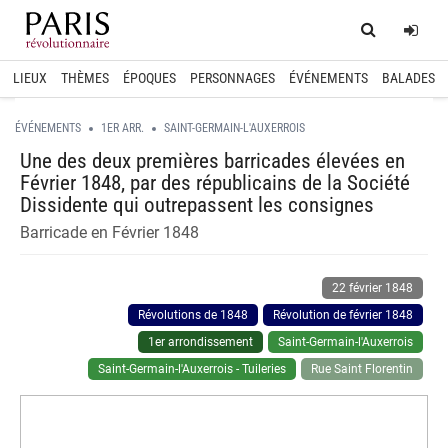
Home
Log
LIEUX
THÈMES
ÉPOQUES
PERSONNAGES
ÉVÉNEMENTS
BALADES
ÉVÉNEMENTS
1ER ARR.
SAINT-GERMAIN-L'AUXERROIS
Une des deux premières barricades élevées en
Février 1848, par des républicains de la Société
Dissidente qui outrepassent les consignes
Barricade en Février 1848
22 février 1848
Révolutions de 1848
Révolution de février 1848
1er arrondissement
Saint-Germain-l'Auxerrois
Saint-Germain-l'Auxerrois - Tuileries
Rue Saint Florentin