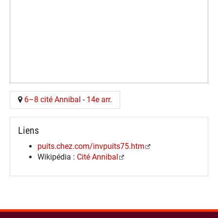
6–8 cité Annibal
-
14e arr.
Liens
puits.chez.com/invpuits75.htm
Wikipédia :
Cité Annibal