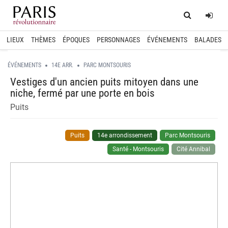
Home
Log
LIEUX
THÈMES
ÉPOQUES
PERSONNAGES
ÉVÉNEMENTS
BALADES
ÉVÉNEMENTS
14E ARR.
PARC MONTSOURIS
Vestiges d'un ancien puits mitoyen dans une
niche, fermé par une porte en bois
Puits
Puits
14e arrondissement
Parc Montsouris
Santé - Montsouris
Cité Annibal